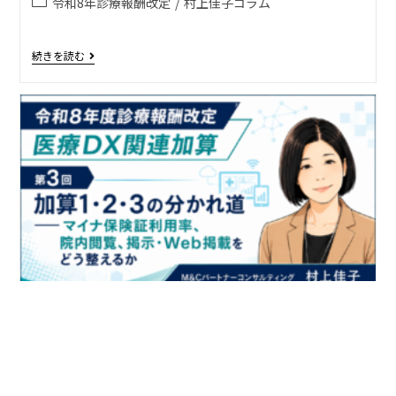
令和8年診療報酬改定
/
村上佳子コラム
続きを読む
加算1・2・3の分かれ道――マイナ保険証利
用率、院内閲覧、掲示・Web掲載をどう
整えるか（第3回／全5回）