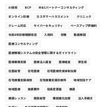
AI技術
BCP
M&Cパートナーコンサルティング
オンライン診療
カスタマーハラスメント
クリニック
クレーム対応
サイバーセキュリティ
ベースアップ評価料
令和8年診療報酬改定
入院料
労務
動画解説
医療コンサルティング
医療情報システムの安全管理に関するガイドライン
医療業務支援
医療法人運営
医療経営
厚生局
在医総管
在宅医療
在宅医療充実体制加算
在宅療養支援病院
在宅療養支援診療所
地域包括ケア
地域医療
実績要件
役員変更届
接遇
接遇レッスン
施設総管
機能強化加算
法人手続き