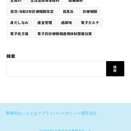
生成AI
生活習慣病管理料
疑義解釈
目次:令和8年診療報酬改定
能見氏
診療報酬
身だしなみ
運営管理
過疎地
電子カルテ
電子処方箋
電子的診療情報連携体制整備加算
検索
検
索
事務長ねっととは？
プライバシーポリシー
運営会社