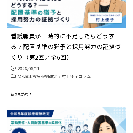
看護職員が一時的に不足したらどうす
る？――配置基準の猶予と採用努力の証拠づ
くり（第2回／全6回）
2026/06/11
令和8年診療報酬改定
/
村上佳子コラム
続きを読む