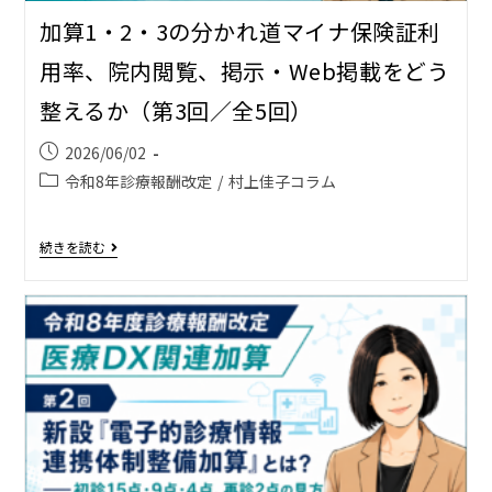
加算1・2・3の分かれ道――マイナ保険証利
用率、院内閲覧、掲示・Web掲載をどう
整えるか（第3回／全5回）
2026/06/02
令和8年診療報酬改定
/
村上佳子コラム
続きを読む