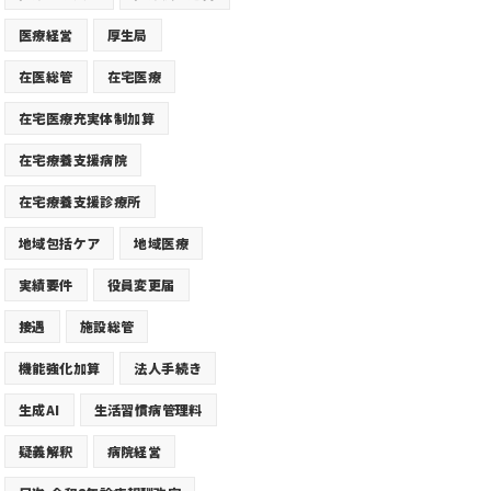
医療経営
厚生局
在医総管
在宅医療
在宅医療充実体制加算
在宅療養支援病院
在宅療養支援診療所
地域包括ケア
地域医療
実績要件
役員変更届
接遇
施設総管
機能強化加算
法人手続き
生成AI
生活習慣病管理料
疑義解釈
病院経営