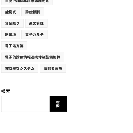
目次:令和8年診療報酬改定
能見氏
診療報酬
資金繰り
運営管理
過疎地
電子カルテ
電子処方箋
電子的診療情報連携体制整備加算
非効率なシステム
高齢者医療
検索
検
索