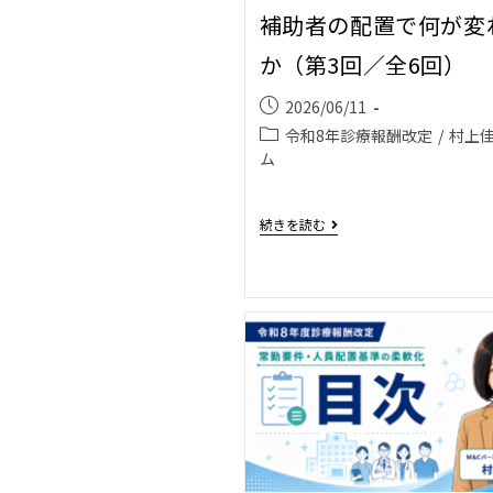
補助者の配置で何が変
か（第3回／全6回）
2026/06/11
令和8年診療報酬改定
/
村上
ム
続きを読む