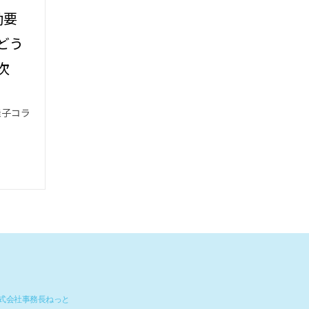
勤要
どう
次
佳子コラ
 © 株式会社事務長ねっと