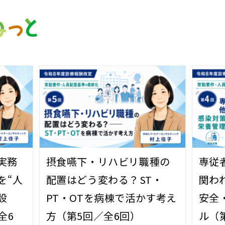
実務
摂食嚥下・リハビリ職種の
専従
を“人
配置はどう変わる？――ST・
関わ
設
PT・OTを病棟で活かす考え
安全
全6
方（第5回／全6回）
ル（