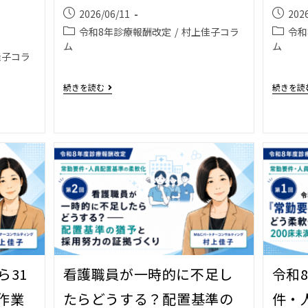
2026/06/11
202
令和8年診療報酬改定
/
村上佳子コラ
令和
ム
ム
佳子コラ
続きを読む
続きを読
ら31
看護職員が一時的に不足し
令和
作業
たらどうする？――配置基準の
件・