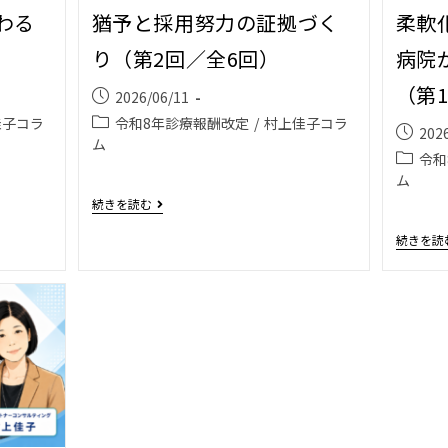
わる
猶予と採用努力の証拠づく
柔軟化
り（第2回／全6回）
病院
（第
2026/06/11
佳子コラ
令和8年診療報酬改定
/
村上佳子コラ
202
ム
令和
ム
続きを読む
続きを読