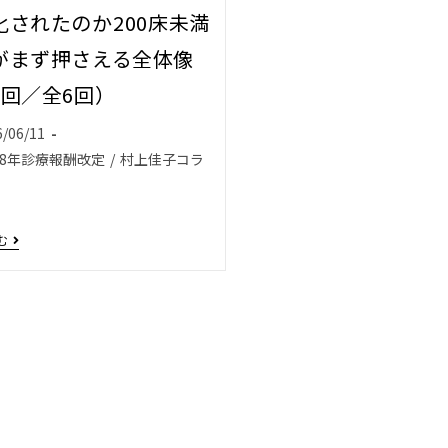
されたのか――200床未満
がまず押さえる全体像
1回／全6回）
6/06/11
8年診療報酬改定
/
村上佳子コラ
む