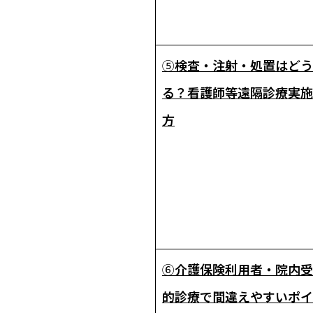
⑤
検査・注射・処置はどう
る？――看護師等遠隔診療実
方
⑥
介護保険利用者・院内受
的診療で間違えやすいポイン