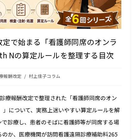
改定で始まる「看護師同席のオンラ
 with Nの算定ルールを整理する――目次
療報酬改定
/
村上佳子コラム
度診療報酬改定で整理された「看護師同席のオン
th N）」について、実務上迷いやすい算定ルールを解
ンで診療し、患者のそばに看護師等が同席する場
のか、医療機関が訪問看護遠隔診療補助料265