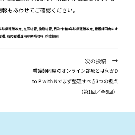
情報もあわせてご確認ください。
年診療報酬改定
,
在医総管
,
施設総管
,
目次:令和8年診療報酬改定
,
看護師同席のオ
看護
,
訪問看護遠隔診療補助料
,
診療報酬
次の投稿
看護師同席のオンライン診療とは何か――D
to P with Nでまず整理すべき3つの視点
（第1回／全6回）