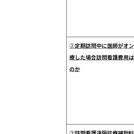
②
定期訪問中に医師がオン
療した場合――訪問看護費用
のか
③
訪問看護遠隔診療補助料2