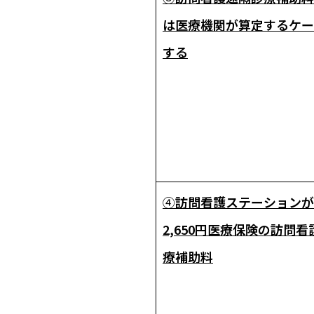
は――医療機関が算定するケ
する
④
訪問看護ステーションが
2,650円――医療保険の訪問
療補助料