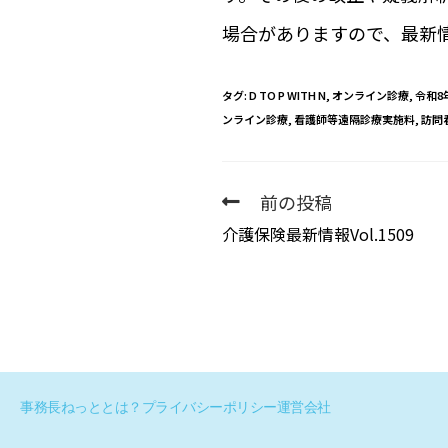
場合がありますので、最新
タグ
:
D TO P WITH N
,
オンライン診療
,
令和8
ンライン診療
,
看護師等遠隔診療実施料
,
訪問
前の投稿
介護保険最新情報Vol.1509
事務長ねっととは？
プライバシーポリシー
運営会社