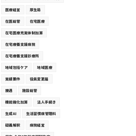
医療経営
厚生局
在医総管
在宅医療
在宅医療充実体制加算
在宅療養支援病院
在宅療養支援診療所
地域包括ケア
地域医療
実績要件
役員変更届
接遇
施設総管
機能強化加算
法人手続き
生成AI
生活習慣病管理料
疑義解釈
病院経営