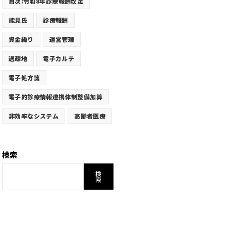
目次:令和8年診療報酬改定
能見氏
診療報酬
資金繰り
運営管理
過疎地
電子カルテ
電子処方箋
電子的診療情報連携体制整備加算
非効率なシステム
高齢者医療
検索
検
索