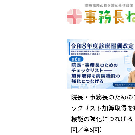
院長・事務長のための
ックリスト――加算取得を
機能の強化につなげる
回／全6回）