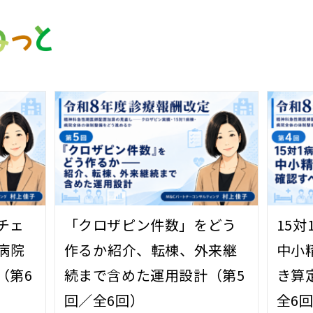
チェ
「クロザピン件数」をどう
15対
病院
作るか――紹介、転棟、外来継
中小
（第6
続まで含めた運用設計（第5
き算
回／全6回）
全6