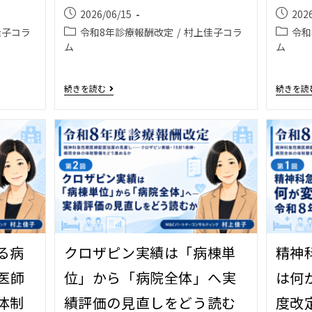
2026/06/15
202
佳子コラ
令和8年診療報酬改定
/
村上佳子コラ
令和
ム
ム
続きを読む
続きを読
る病
クロザピン実績は「病棟単
精神
医師
位」から「病院全体」へ――実
は何が
体制
績評価の見直しをどう読む
度改