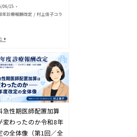
6/06/15
8年診療報酬改定
/
村上佳子コラ
む
科急性期医師配置加算
変わったのか――令和8年
定の全体像（第1回／全