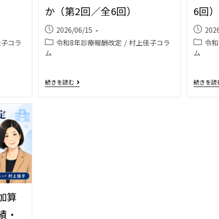
か（第2回／全6回）
6回
2026/06/15
202
佳子コラ
令和8年診療報酬改定
/
村上佳子コラ
令和
ム
ム
続きを読む
続きを読
加算
績・