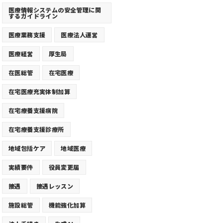
医療情報システムの安全管理に関
するガイドライン
医療業務支援
医療法人運営
医療経営
厚生局
在医総管
在宅医療
在宅医療充実体制加算
在宅療養支援病院
在宅療養支援診療所
地域包括ケア
地域医療
実績要件
役員変更届
接遇
接遇レッスン
施設総管
機能強化加算