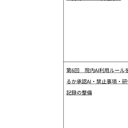
第6回 院内AI利用ルール
るか――承認AI・禁止事項・
記録の整備