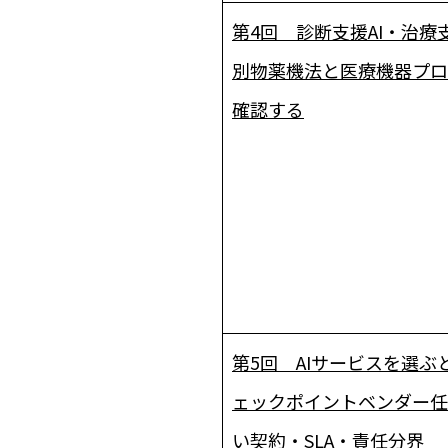
第4回 診断支援AI・治療支
別物――薬機法と医療機器プ
確認する
第5回 AIサービスを選ぶ
ェックポイント――ベンダー
い契約・SLA・責任分界