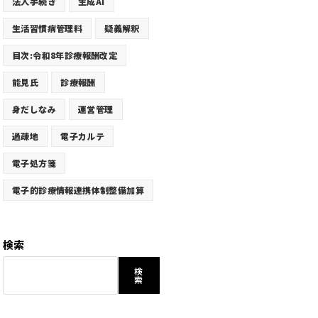
法人手続き
生成AI
生活習慣病管理料
疑義解釈
目次:令和8年診療報酬改定
能見氏
診療報酬
身だしなみ
運営管理
過疎地
電子カルテ
電子処方箋
電子的診療情報連携体制整備加算
検索
検
索