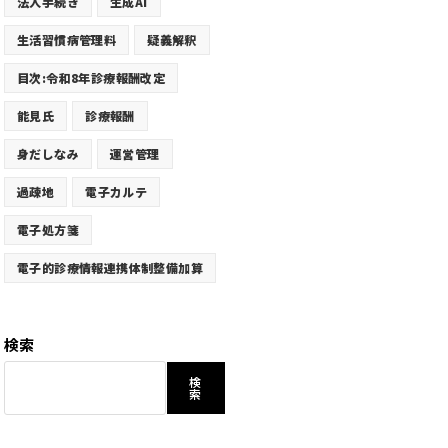
法人手続き
生成AI
生活習慣病管理料
疑義解釈
目次:令和8年診療報酬改定
能見氏
診療報酬
身だしなみ
運営管理
過疎地
電子カルテ
電子処方箋
電子的診療情報連携体制整備加算
検索
検
索