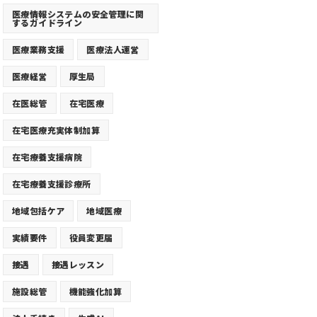
医療情報システムの安全管理に関
するガイドライン
医療業務支援
医療法人運営
医療経営
厚生局
在医総管
在宅医療
在宅医療充実体制加算
在宅療養支援病院
在宅療養支援診療所
地域包括ケア
地域医療
実績要件
役員変更届
接遇
接遇レッスン
施設総管
機能強化加算