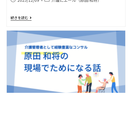
2025/12/09
介護にエール（原田 和将）
続きを読む
「サ高住の今後について」
2025/12/02
介護にエール（原田 和将）