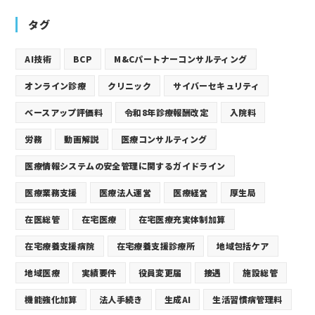
タグ
AI技術
BCP
M&Cパートナーコンサルティング
オンライン診療
クリニック
サイバーセキュリティ
ベースアップ評価料
令和8年診療報酬改定
入院料
労務
動画解説
医療コンサルティング
医療情報システムの安全管理に関するガイドライン
医療業務支援
医療法人運営
医療経営
厚生局
在医総管
在宅医療
在宅医療充実体制加算
在宅療養支援病院
在宅療養支援診療所
地域包括ケア
地域医療
実績要件
役員変更届
接遇
施設総管
機能強化加算
法人手続き
生成AI
生活習慣病管理料