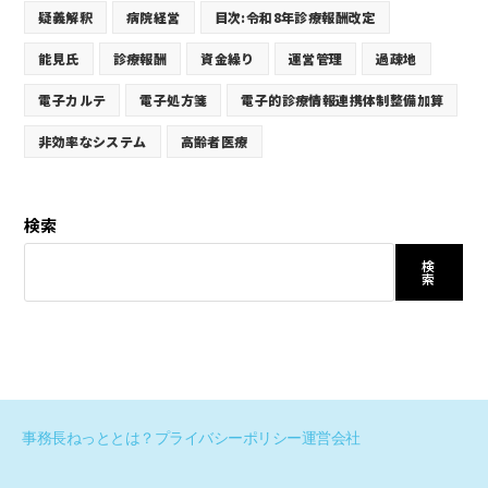
疑義解釈
病院経営
目次:令和8年診療報酬改定
能見氏
診療報酬
資金繰り
運営管理
過疎地
電子カルテ
電子処方箋
電子的診療情報連携体制整備加算
非効率なシステム
高齢者医療
検索
検
索
事務長ねっととは？
プライバシーポリシー
運営会社