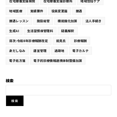
在宅療養支援病院
在宅療養支援診療所
地域包括ケア
地域医療
実績要件
役員変更届
接遇
接遇レッスン
施設総管
機能強化加算
法人手続き
生成AI
生活習慣病管理料
疑義解釈
目次:令和8年診療報酬改定
能見氏
診療報酬
身だしなみ
運営管理
過疎地
電子カルテ
電子処方箋
電子的診療情報連携体制整備加算
検索
検索