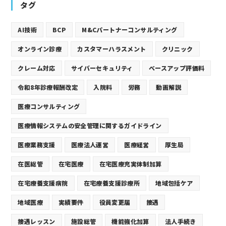
タグ
AI技術
BCP
M&Cパートナーコンサルティング
オンライン診療
カスタマーハラスメント
クリニック
クレーム対応
サイバーセキュリティ
ベースアップ評価料
令和8年診療報酬改定
入院料
労務
動画解説
医療コンサルティング
医療情報システムの安全管理に関するガイドライン
医療業務支援
医療法人運営
医療経営
厚生局
在医総管
在宅医療
在宅医療充実体制加算
在宅療養支援病院
在宅療養支援診療所
地域包括ケア
地域医療
実績要件
役員変更届
接遇
接遇レッスン
施設総管
機能強化加算
法人手続き