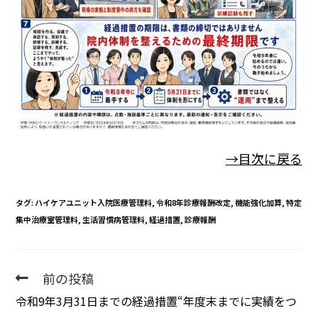
→目次に戻る
タグ
:
ハイケアユニット入院医療管理料
,
令和8年診療報酬改定
,
機能強化加算
,
特定
集中治療室管理料
,
生活習慣病管理料
,
経過措置
,
診療報酬
前の投稿
令和9年3月31日までの経過措置――“年度末までに実績をつ