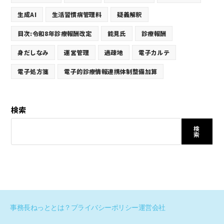
生成AI
生活習慣病管理料
疑義解釈
目次:令和8年診療報酬改定
能見氏
診療報酬
身だしなみ
運営管理
過疎地
電子カルテ
電子処方箋
電子的診療情報連携体制整備加算
検索
検
索
事務長ねっととは？
プライバシーポリシー
運営会社