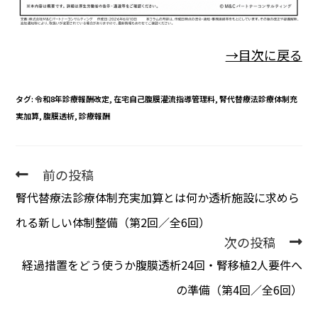
→目次に戻る
タグ
:
令和8年診療報酬改定
,
在宅自己腹膜灌流指導管理料
,
腎代替療法診療体制充
実加算
,
腹膜透析
,
診療報酬
前の投稿
腎代替療法診療体制充実加算とは何か――透析施設に求めら
れる新しい体制整備（第2回／全6回）
次の投稿
経過措置をどう使うか――腹膜透析24回・腎移植2人要件へ
の準備（第4回／全6回）