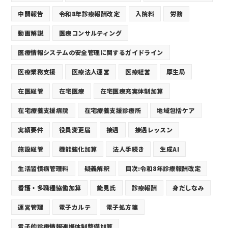
中間報告
令和8年診療報酬改定
入院料
労務
動画解説
医療コンサルティング
医療情報システムの安全管理に関するガイドライン
医療業務支援
医療法人運営
医療経営
厚生局
在医総管
在宅医療
在宅医療充実体制加算
在宅療養支援病院
在宅療養支援診療所
地域包括ケア
実績要件
役員変更届
接遇
接遇レッスン
施設総管
機能強化加算
法人手続き
生成AI
生活習慣病管理料
疑義解釈
目次:令和8年診療報酬改定
看護・多職種協働加算
能見氏
診療報酬
身だしなみ
運営管理
電子カルテ
電子処方箋
電子的診療情報連携体制整備加算