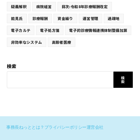
疑義解釈
病院経営
目次:令和8年診療報酬改定
能見氏
診療報酬
資金繰り
運営管理
過疎地
電子カルテ
電子処方箋
電子的診療情報連携体制整備加算
非効率なシステム
高齢者医療
検索
検
索
事務長ねっととは？
プライバシーポリシー
運営会社