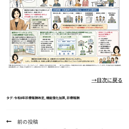
→目次に戻る
タグ
:
令和8年診療報酬改定
,
機能強化加算
,
診療報酬
前の投稿