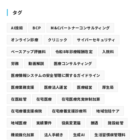
タグ
AI技術
BCP
M&Cパートナーコンサルティング
オンライン診療
クリニック
サイバーセキュリティ
ベースアップ評価料
令和8年診療報酬改定
入院料
労務
動画解説
医療コンサルティング
医療情報システムの安全管理に関するガイドライン
医療業務支援
医療法人運営
医療経営
厚生局
在医総管
在宅医療
在宅医療充実体制加算
在宅療養支援病院
在宅療養支援診療所
地域包括ケア
地域医療
実績要件
役員変更届
接遇
施設総管
機能強化加算
法人手続き
生成AI
生活習慣病管理料