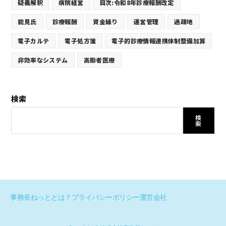
疑義解釈
病院経営
目次:令和8年診療報酬改定
能見氏
診療報酬
資金繰り
運営管理
過疎地
電子カルテ
電子処方箋
電子的診療情報連携体制整備加算
非効率なシステム
高齢者医療
検索
検
索
事務長ねっととは？
プライバシーポリシー
運営会社