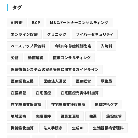
タグ
AI技術
BCP
M&Cパートナーコンサルティング
オンライン診療
クリニック
サイバーセキュリティ
ベースアップ評価料
令和8年診療報酬改定
入院料
労務
動画解説
医療コンサルティング
医療情報システムの安全管理に関するガイドライン
医療業務支援
医療法人運営
医療経営
厚生局
在医総管
在宅医療
在宅医療充実体制加算
在宅療養支援病院
在宅療養支援診療所
地域包括ケア
地域医療
実績要件
役員変更届
接遇
施設総管
機能強化加算
法人手続き
生成AI
生活習慣病管理料