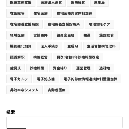
医療業務支援
医療法人運営
医療経営
厚生局
在医総管
在宅医療
在宅医療充実体制加算
在宅療養支援病院
在宅療養支援診療所
地域包括ケア
地域医療
実績要件
役員変更届
接遇
施設総管
機能強化加算
法人手続き
生成AI
生活習慣病管理料
疑義解釈
病院経営
目次:令和8年診療報酬改定
能見氏
診療報酬
資金繰り
運営管理
過疎地
電子カルテ
電子処方箋
電子的診療情報連携体制整備加算
非効率なシステム
高齢者医療
検索