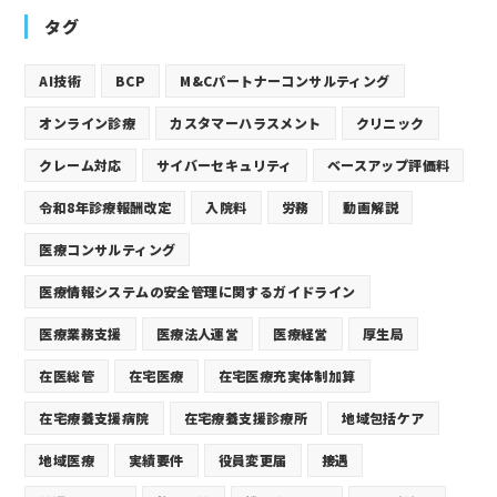
タグ
AI技術
BCP
M&Cパートナーコンサルティング
オンライン診療
カスタマーハラスメント
クリニック
クレーム対応
サイバーセキュリティ
ベースアップ評価料
令和8年診療報酬改定
入院料
労務
動画解説
医療コンサルティング
医療情報システムの安全管理に関するガイドライン
医療業務支援
医療法人運営
医療経営
厚生局
在医総管
在宅医療
在宅医療充実体制加算
在宅療養支援病院
在宅療養支援診療所
地域包括ケア
地域医療
実績要件
役員変更届
接遇