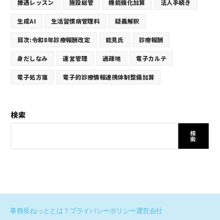
接遇レッスン
施設総管
機能強化加算
法人手続き
生成AI
生活習慣病管理料
疑義解釈
目次:令和8年診療報酬改定
能見氏
診療報酬
身だしなみ
運営管理
過疎地
電子カルテ
電子処方箋
電子的診療情報連携体制整備加算
検索
検
索
事務長ねっととは？
プライバシーポリシー
運営会社