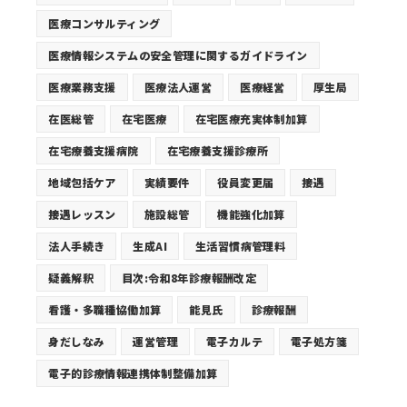
医療コンサルティング
医療情報システムの安全管理に関するガイドライン
医療業務支援
医療法人運営
医療経営
厚生局
在医総管
在宅医療
在宅医療充実体制加算
在宅療養支援病院
在宅療養支援診療所
地域包括ケア
実績要件
役員変更届
接遇
接遇レッスン
施設総管
機能強化加算
法人手続き
生成AI
生活習慣病管理料
疑義解釈
目次:令和8年診療報酬改定
看護・多職種協働加算
能見氏
診療報酬
身だしなみ
運営管理
電子カルテ
電子処方箋
電子的診療情報連携体制整備加算