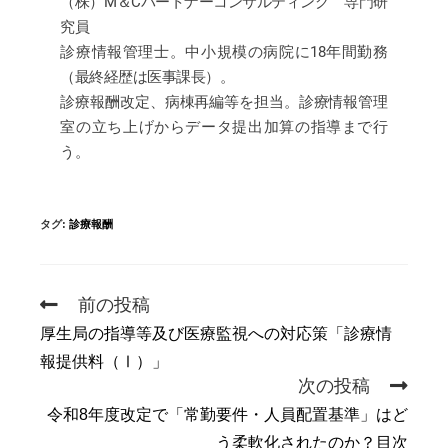
（株）M＆Cパートナーコンサルティング 専門研
究員
診療情報管理士。中小規模の病院に18年間勤務
（最終経歴は医事課長）。
診療報酬改定、病棟再編等を担当。診療情報管理
室の立ち上げからデータ提出加算の指導まで行
う。
タグ
:
診療報酬
前の投稿
厚生局の指導等及び医療監視への対応策「診療情
報提供料（Ⅰ）」
次の投稿
令和8年度改定で「常勤要件・人員配置基準」はど
う柔軟化されたのか？目次