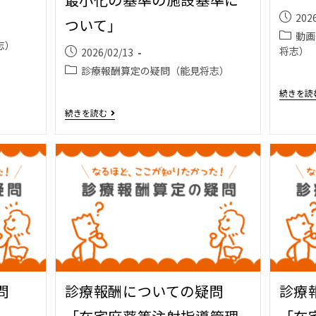
202
ついて」
動画
志）
将志）
2026/02/13
診療報酬算定の疑問（能見将志）
続きを読
続きを読む
問
診療報酬についての疑問
診療