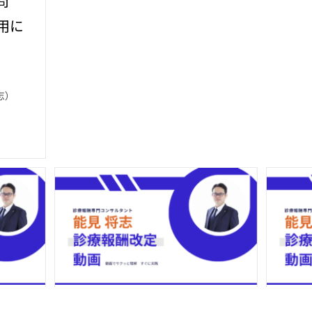
問
用に
志）
問
二次性骨折予防継続管理料
【在