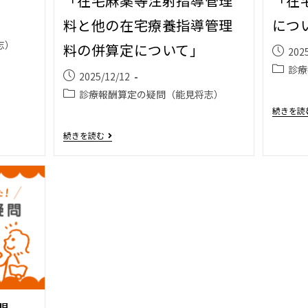
」
「在宅麻薬等注射指導管理
「在
料と他の在宅療養指導管理
につ
志）
料の併算定について」
202
診療
2025/12/12
診療報酬算定の疑問（能見将志）
続きを読
続きを読む