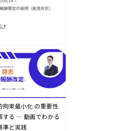
6/04/14
報酬算定の疑問（能見将志）
む
的拘束最小化 の重要性
解する — 動画でわかる
基準と実践