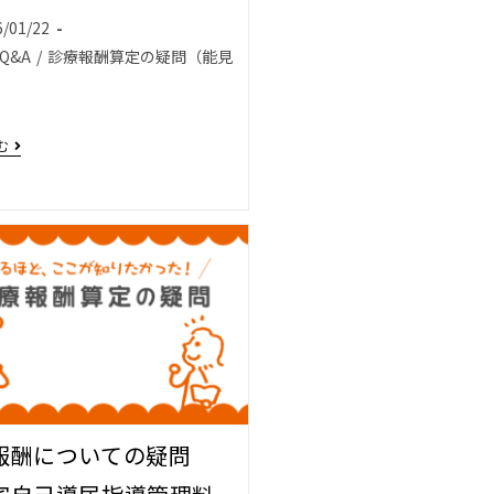
6/01/22
Q&A
/
診療報酬算定の疑問（能見
む
報酬についての疑問