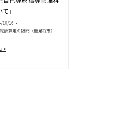
宅自己導尿指導管理料
いて」
5/10/16
報酬算定の疑問（能見将志）
む