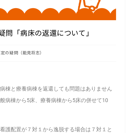
疑問「病床の返還について」
算定の疑問（能見将志）
病棟と療養病棟を返還しても問題はありません
般病棟から5床、療養病棟から5床の併せて10
看護配置が７対１から逸脱する場合は７対１と