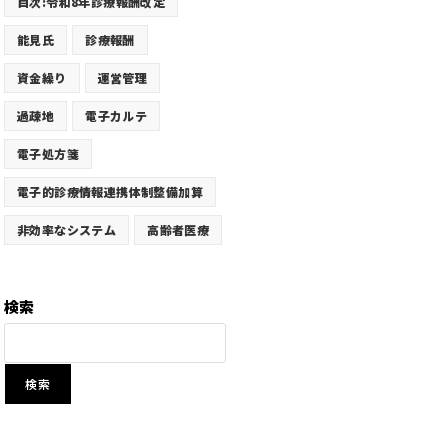
目次:令和8年診療報酬改定
能見氏
診療報酬
資金繰り
運営管理
過疎地
電子カルテ
電子処方箋
電子的診療情報連携体制整備加算
非効率なシステム
高齢者医療
検索
検索