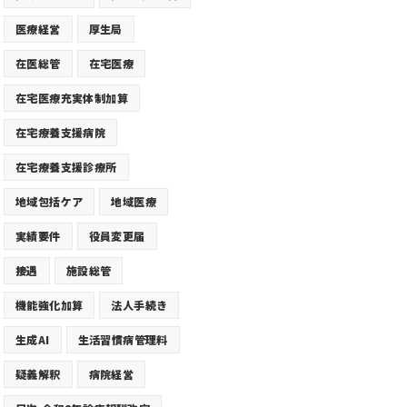
医療経営
厚生局
在医総管
在宅医療
在宅医療充実体制加算
在宅療養支援病院
在宅療養支援診療所
地域包括ケア
地域医療
実績要件
役員変更届
接遇
施設総管
機能強化加算
法人手続き
生成AI
生活習慣病管理料
疑義解釈
病院経営