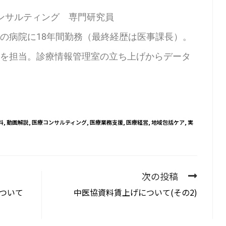
ンサルティング 専門研究員
の病院に18年間勤務（最終経歴は医事課長）。
を担当。診療情報管理室の立ち上げからデータ
料
,
動画解説
,
医療コンサルティング
,
医療業務支援
,
医療経営
,
地域包括ケア
,
実
次の投稿
ついて
中医協資料賃上げについて(その2)