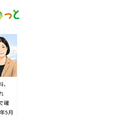
料、
れ
で確
年5月