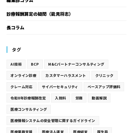
編集部コラム
診療報酬算定の疑問（能見将志）
長コラム
タグ
AI技術
BCP
M&Cパートナーコンサルティング
オンライン診療
カスタマーハラスメント
クリニック
クレーム対応
サイバーセキュリティ
ベースアップ評価料
令和8年診療報酬改定
入院料
労務
動画解説
医療コンサルティング
医療情報システムの安全管理に関するガイドライン
医療業務支援
医療法人運営
医療経営
厚生局