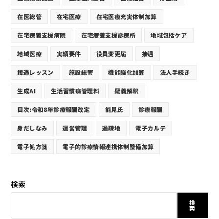
在医総管
在宅医療
在宅医療充実体制加算
在宅療養支援病院
在宅療養支援診療所
地域包括ケア
地域医療
実績要件
役員変更届
接遇
接遇レッスン
施設総管
機能強化加算
法人手続き
生成AI
生活習慣病管理料
疑義解釈
目次:令和8年診療報酬改定
能見氏
診療報酬
身だしなみ
運営管理
過疎地
電子カルテ
電子処方箋
電子的診療情報連携体制整備加算
検索
検
索