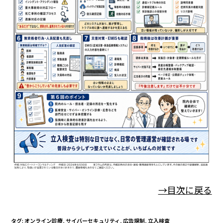
→目次に戻る
タグ
:
オンライン診療
,
サイバーセキュリティ
,
広告規制
,
立入検査