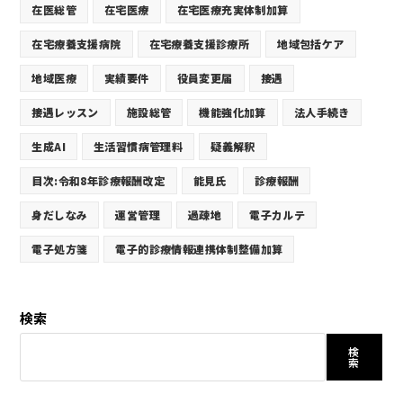
在医総管
在宅医療
在宅医療充実体制加算
在宅療養支援病院
在宅療養支援診療所
地域包括ケア
地域医療
実績要件
役員変更届
接遇
接遇レッスン
施設総管
機能強化加算
法人手続き
生成AI
生活習慣病管理料
疑義解釈
目次:令和8年診療報酬改定
能見氏
診療報酬
身だしなみ
運営管理
過疎地
電子カルテ
電子処方箋
電子的診療情報連携体制整備加算
検索
検
索