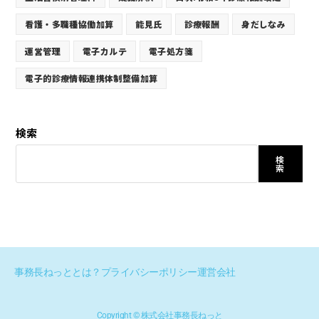
看護・多職種協働加算
能見氏
診療報酬
身だしなみ
運営管理
電子カルテ
電子処方箋
電子的診療情報連携体制整備加算
検索
検
索
事務長ねっととは？
プライバシーポリシー
運営会社
Copyright © 株式会社事務長ねっと