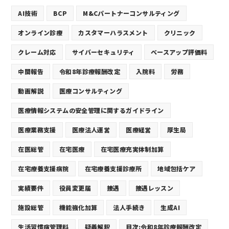
AI技術
BCP
M&Cパートナーコンサルティング
オンライン診療
カスタマーハラスメント
クリニック
クレーム対応
サイバーセキュリティ
ベースアップ評価料
中間報告
令和8年診療報酬改定
入院料
労務
動画解説
医療コンサルティング
医療情報システムの安全管理に関するガイドライン
医療業務支援
医療法人運営
医療経営
厚生局
在医総管
在宅医療
在宅医療充実体制加算
在宅療養支援病院
在宅療養支援診療所
地域包括ケア
実績要件
役員変更届
接遇
接遇レッスン
施設総管
機能強化加算
法人手続き
生成AI
生活習慣病管理料
疑義解釈
目次:令和8年診療報酬改定