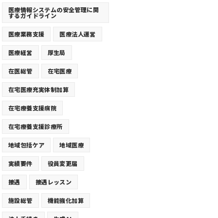
医療情報システムの安全管理に関
するガイドライン
医療業務支援
医療法人運営
医療経営
厚生局
在医総管
在宅医療
在宅医療充実体制加算
在宅療養支援病院
在宅療養支援診療所
地域包括ケア
地域医療
実績要件
役員変更届
接遇
接遇レッスン
施設総管
機能強化加算