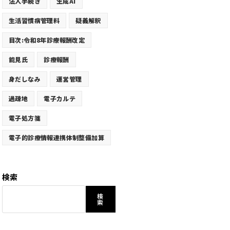
法人手続き
生成AI
生活習慣病管理料
疑義解釈
目次:令和8年診療報酬改定
能見氏
診療報酬
身だしなみ
運営管理
過疎地
電子カルテ
電子処方箋
電子的診療情報連携体制整備加算
検索
検
索