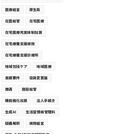
医療経営
厚生局
在医総管
在宅医療
在宅医療充実体制加算
在宅療養支援病院
在宅療養支援診療所
地域包括ケア
地域医療
実績要件
役員変更届
接遇
施設総管
機能強化加算
法人手続き
生成AI
生活習慣病管理料
疑義解釈
病院経営