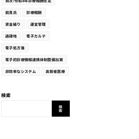
目次:令和8年診療報酬改定
能見氏
診療報酬
資金繰り
運営管理
過疎地
電子カルテ
電子処方箋
電子的診療情報連携体制整備加算
非効率なシステム
高齢者医療
検索
検
索