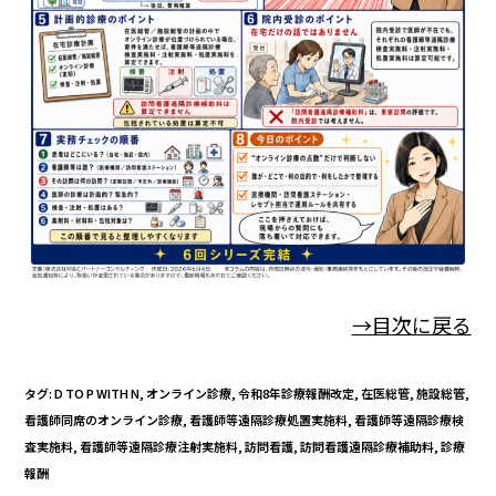
→目次に戻る
タグ
:
D TO P WITH N
,
オンライン診療
,
令和8年診療報酬改定
,
在医総管
,
施設総管
,
看護師同席のオンライン診療
,
看護師等遠隔診療処置実施料
,
看護師等遠隔診療検
査実施料
,
看護師等遠隔診療注射実施料
,
訪問看護
,
訪問看護遠隔診療補助料
,
診療
報酬