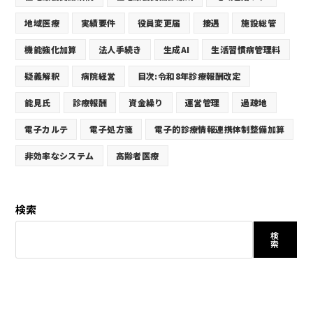
地域医療
実績要件
役員変更届
接遇
施設総管
機能強化加算
法人手続き
生成AI
生活習慣病管理料
疑義解釈
病院経営
目次:令和8年診療報酬改定
能見氏
診療報酬
資金繰り
運営管理
過疎地
電子カルテ
電子処方箋
電子的診療情報連携体制整備加算
非効率なシステム
高齢者医療
検索
検
索