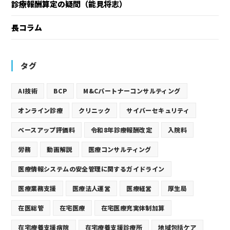
診療報酬算定の疑問（能見将志）
長コラム
タグ
AI技術
BCP
M&Cパートナーコンサルティング
オンライン診療
クリニック
サイバーセキュリティ
ベースアップ評価料
令和8年診療報酬改定
入院料
労務
動画解説
医療コンサルティング
医療情報システムの安全管理に関するガイドライン
医療業務支援
医療法人運営
医療経営
厚生局
在医総管
在宅医療
在宅医療充実体制加算
在宅療養支援病院
在宅療養支援診療所
地域包括ケア