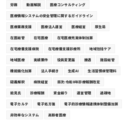
労務
動画解説
医療コンサルティング
医療情報システムの安全管理に関するガイドライン
医療業務支援
医療法人運営
医療経営
厚生局
在医総管
在宅医療
在宅医療充実体制加算
在宅療養支援病院
在宅療養支援診療所
地域包括ケア
地域医療
実績要件
役員変更届
接遇
施設総管
機能強化加算
法人手続き
生成AI
生活習慣病管理料
疑義解釈
病院経営
目次:令和8年診療報酬改定
能見氏
診療報酬
資金繰り
運営管理
過疎地
電子カルテ
電子処方箋
電子的診療情報連携体制整備加算
非効率なシステム
高齢者医療