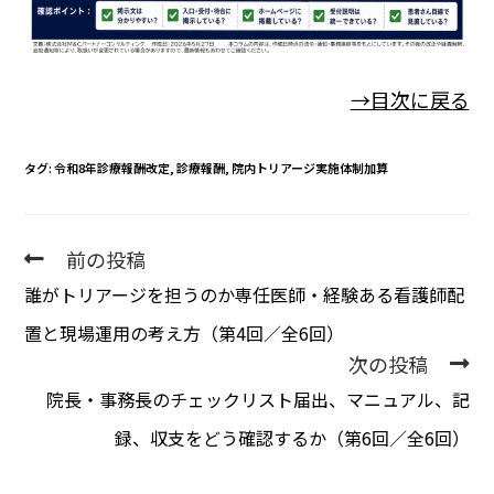
→目次に戻る
タグ
:
令和8年診療報酬改定
,
診療報酬
,
院内トリアージ実施体制加算
前の投稿
誰がトリアージを担うのか――専任医師・経験ある看護師配
置と現場運用の考え方（第4回／全6回）
次の投稿
院長・事務長のチェックリスト――届出、マニュアル、記
録、収支をどう確認するか（第6回／全6回）