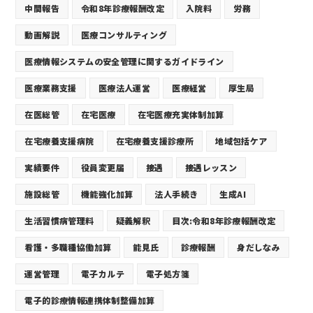
中間報告
令和8年診療報酬改定
入院料
労務
動画解説
医療コンサルティング
医療情報システムの安全管理に関するガイドライン
医療業務支援
医療法人運営
医療経営
厚生局
在医総管
在宅医療
在宅医療充実体制加算
在宅療養支援病院
在宅療養支援診療所
地域包括ケア
実績要件
役員変更届
接遇
接遇レッスン
施設総管
機能強化加算
法人手続き
生成AI
生活習慣病管理料
疑義解釈
目次:令和8年診療報酬改定
看護・多職種協働加算
能見氏
診療報酬
身だしなみ
運営管理
電子カルテ
電子処方箋
電子的診療情報連携体制整備加算