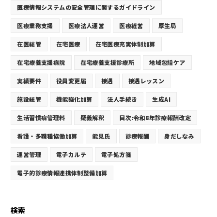
医療情報システムの安全管理に関するガイドライン
医療業務支援
医療法人運営
医療経営
厚生局
在医総管
在宅医療
在宅医療充実体制加算
在宅療養支援病院
在宅療養支援診療所
地域包括ケア
実績要件
役員変更届
接遇
接遇レッスン
施設総管
機能強化加算
法人手続き
生成AI
生活習慣病管理料
疑義解釈
目次:令和8年診療報酬改定
看護・多職種協働加算
能見氏
診療報酬
身だしなみ
運営管理
電子カルテ
電子処方箋
電子的診療情報連携体制整備加算
検索