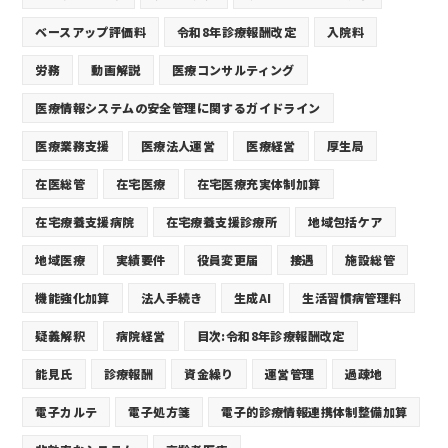
ベースアップ評価料
令和8年診療報酬改定
入院料
労務
動画解説
医療コンサルティング
医療情報システムの安全管理に関するガイドライン
医療業務支援
医療法人運営
医療経営
厚生局
在医総管
在宅医療
在宅医療充実体制加算
在宅療養支援病院
在宅療養支援診療所
地域包括ケア
地域医療
実績要件
役員変更届
接遇
施設総管
機能強化加算
法人手続き
生成AI
生活習慣病管理料
疑義解釈
病院経営
目次:令和8年診療報酬改定
能見氏
診療報酬
資金繰り
運営管理
過疎地
電子カルテ
電子処方箋
電子的診療情報連携体制整備加算