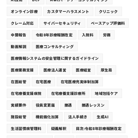
オンライン診療
カスタマーハラスメント
クリニック
クレーム対応
サイバーセキュリティ
ベースアップ評価料
中間報告
令和8年診療報酬改定
入院料
労務
動画解説
医療コンサルティング
医療情報システムの安全管理に関するガイドライン
医療業務支援
医療法人運営
医療経営
厚生局
在医総管
在宅医療
在宅医療充実体制加算
在宅療養支援病院
在宅療養支援診療所
地域包括ケア
実績要件
役員変更届
接遇
接遇レッスン
施設総管
機能強化加算
法人手続き
生成AI
生活習慣病管理料
疑義解釈
目次:令和8年診療報酬改定