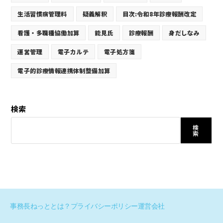
生活習慣病管理料
疑義解釈
目次:令和8年診療報酬改定
看護・多職種協働加算
能見氏
診療報酬
身だしなみ
運営管理
電子カルテ
電子処方箋
電子的診療情報連携体制整備加算
検索
検
索
事務長ねっととは？
プライバシーポリシー
運営会社