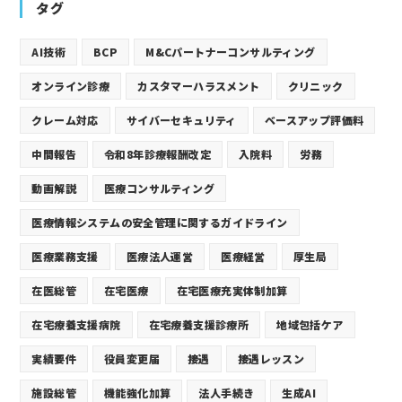
タグ
AI技術
BCP
M&Cパートナーコンサルティング
オンライン診療
カスタマーハラスメント
クリニック
クレーム対応
サイバーセキュリティ
ベースアップ評価料
中間報告
令和8年診療報酬改定
入院料
労務
動画解説
医療コンサルティング
医療情報システムの安全管理に関するガイドライン
医療業務支援
医療法人運営
医療経営
厚生局
在医総管
在宅医療
在宅医療充実体制加算
在宅療養支援病院
在宅療養支援診療所
地域包括ケア
実績要件
役員変更届
接遇
接遇レッスン
施設総管
機能強化加算
法人手続き
生成AI