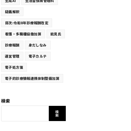
生成AI
生活習慣病管理料
疑義解釈
目次:令和8年診療報酬改定
看護・多職種協働加算
能見氏
診療報酬
身だしなみ
運営管理
電子カルテ
電子処方箋
電子的診療情報連携体制整備加算
検索
検
索