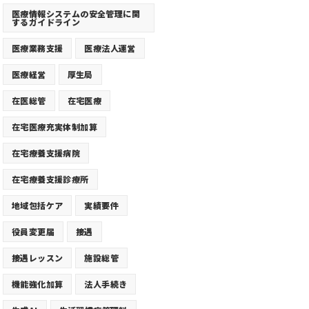
医療情報システムの安全管理に関
するガイドライン
医療業務支援
医療法人運営
医療経営
厚生局
在医総管
在宅医療
在宅医療充実体制加算
在宅療養支援病院
在宅療養支援診療所
地域包括ケア
実績要件
役員変更届
接遇
接遇レッスン
施設総管
機能強化加算
法人手続き