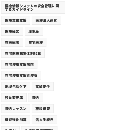
医療情報システムの安全管理に関
するガイドライン
医療業務支援
医療法人運営
医療経営
厚生局
在医総管
在宅医療
在宅医療充実体制加算
在宅療養支援病院
在宅療養支援診療所
地域包括ケア
実績要件
役員変更届
接遇
接遇レッスン
施設総管
機能強化加算
法人手続き