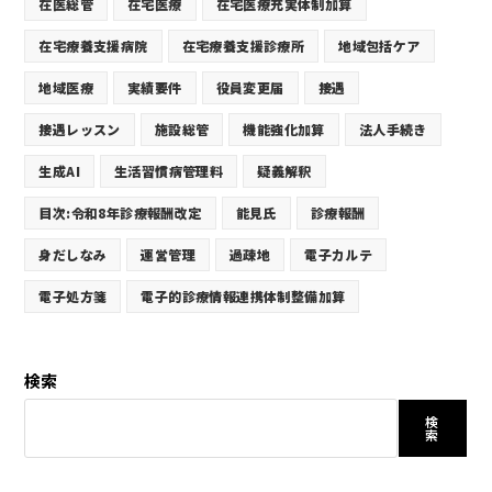
在医総管
在宅医療
在宅医療充実体制加算
在宅療養支援病院
在宅療養支援診療所
地域包括ケア
地域医療
実績要件
役員変更届
接遇
接遇レッスン
施設総管
機能強化加算
法人手続き
生成AI
生活習慣病管理料
疑義解釈
目次:令和8年診療報酬改定
能見氏
診療報酬
身だしなみ
運営管理
過疎地
電子カルテ
電子処方箋
電子的診療情報連携体制整備加算
検索
検
索