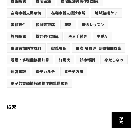
在医総管
在宅医療
在宅医療充実体制加算
在宅療養支援病院
在宅療養支援診療所
地域包括ケア
実績要件
役員変更届
接遇
接遇レッスン
施設総管
機能強化加算
法人手続き
生成AI
生活習慣病管理料
疑義解釈
目次:令和8年診療報酬改定
看護・多職種協働加算
能見氏
診療報酬
身だしなみ
運営管理
電子カルテ
電子処方箋
電子的診療情報連携体制整備加算
検索
検
索