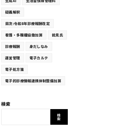
生成AI
生活習慣病管理料
疑義解釈
目次:令和8年診療報酬改定
看護・多職種協働加算
能見氏
診療報酬
身だしなみ
運営管理
電子カルテ
電子処方箋
電子的診療情報連携体制整備加算
検索
検
索