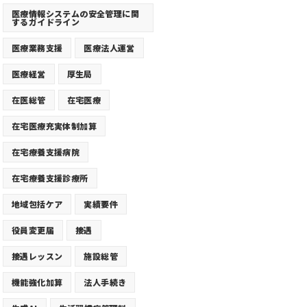
医療情報システムの安全管理に関
するガイドライン
医療業務支援
医療法人運営
医療経営
厚生局
在医総管
在宅医療
在宅医療充実体制加算
在宅療養支援病院
在宅療養支援診療所
地域包括ケア
実績要件
役員変更届
接遇
接遇レッスン
施設総管
機能強化加算
法人手続き