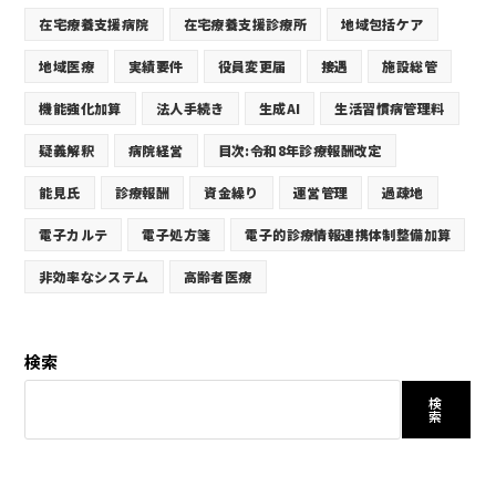
在宅療養支援病院
在宅療養支援診療所
地域包括ケア
地域医療
実績要件
役員変更届
接遇
施設総管
機能強化加算
法人手続き
生成AI
生活習慣病管理料
疑義解釈
病院経営
目次:令和8年診療報酬改定
能見氏
診療報酬
資金繰り
運営管理
過疎地
電子カルテ
電子処方箋
電子的診療情報連携体制整備加算
非効率なシステム
高齢者医療
検索
検
索