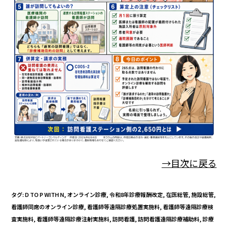
→目次に戻る
タグ
:
D TO P WITH N
,
オンライン診療
,
令和8年診療報酬改定
,
在医総管
,
施設総管
,
看護師同席のオンライン診療
,
看護師等遠隔診療処置実施料
,
看護師等遠隔診療検
査実施料
,
看護師等遠隔診療注射実施料
,
訪問看護
,
訪問看護遠隔診療補助料
,
診療