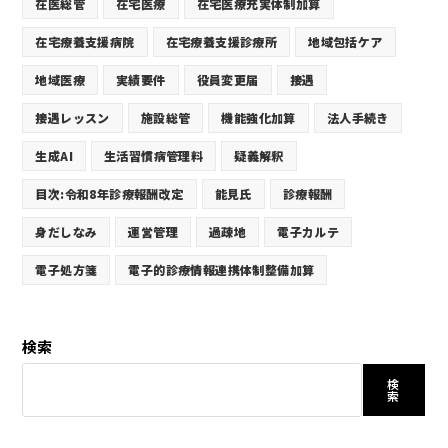
在医総管
在宅医療
在宅医療充実体制加算
在宅療養支援病院
在宅療養支援診療所
地域包括ケア
地域医療
実績要件
役員変更届
接遇
接遇レッスン
施設総管
機能強化加算
法人手続き
生成AI
生活習慣病管理料
疑義解釈
目次:令和8年診療報酬改定
能見氏
診療報酬
身だしなみ
運営管理
過疎地
電子カルテ
電子処方箋
電子的診療情報連携体制整備加算
検索
検
索