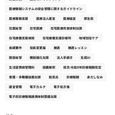
医療情報システムの安全管理に関するガイドライン
医療業務支援
医療法人運営
医療経営
厚生局
在医総管
在宅医療
在宅医療充実体制加算
在宅療養支援病院
在宅療養支援診療所
地域包括ケア
実績要件
役員変更届
接遇
接遇レッスン
施設総管
機能強化加算
法人手続き
生成AI
生活習慣病管理料
疑義解釈
目次:令和8年診療報酬改定
看護・多職種協働加算
能見氏
診療報酬
身だしなみ
運営管理
電子カルテ
電子処方箋
電子的診療情報連携体制整備加算