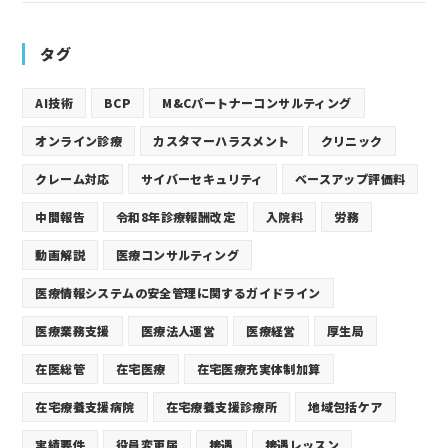
タグ
AI技術
BCP
M&Cパートナーコンサルティング
オンライン診療
カスタマーハラスメント
クリニック
クレーム対応
サイバーセキュリティ
ベースアップ評価料
中間報告
令和8年診療報酬改定
入院料
労務
動画解説
医療コンサルティング
医療情報システムの安全管理に関するガイドライン
医療業務支援
医療法人運営
医療経営
厚生局
在医総管
在宅医療
在宅医療充実体制加算
在宅療養支援病院
在宅療養支援診療所
地域包括ケア
実績要件
役員変更届
接遇
接遇レッスン