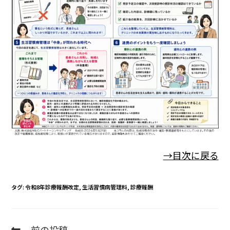
→目次に戻る
タグ
:
令和8年診療報酬改定
,
生活習慣病管理料
,
診療報酬
前の投稿