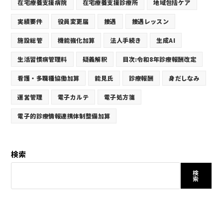
在宅療養支援病院
在宅療養支援診療所
地域包括ケア
実績要件
役員変更届
接遇
接遇レッスン
施設総管
機能強化加算
法人手続き
生成AI
生活習慣病管理料
疑義解釈
目次:令和8年診療報酬改定
看護・多職種協働加算
能見氏
診療報酬
身だしなみ
運営管理
電子カルテ
電子処方箋
電子的診療情報連携体制整備加算
検索
検
索