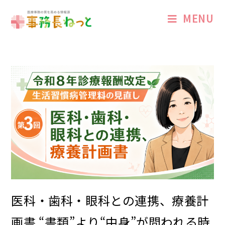
MENU
医科・歯科・眼科との連携、療養計
画書 “書類”より“中身”が問われる時