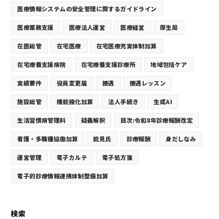
医療情報システムの安全管理に関するガイドライン
医療業務支援
医療法人運営
医療経営
厚生局
在医総管
在宅医療
在宅医療充実体制加算
在宅療養支援病院
在宅療養支援診療所
地域包括ケア
実績要件
役員変更届
接遇
接遇レッスン
施設総管
機能強化加算
法人手続き
生成AI
生活習慣病管理料
疑義解釈
目次:令和8年診療報酬改定
看護・多職種協働加算
能見氏
診療報酬
身だしなみ
運営管理
電子カルテ
電子処方箋
電子的診療情報連携体制整備加算
検索