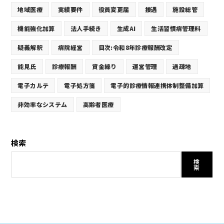
地域医療
実績要件
役員変更届
接遇
施設総管
機能強化加算
法人手続き
生成AI
生活習慣病管理料
疑義解釈
病院経営
目次:令和8年診療報酬改定
能見氏
診療報酬
資金繰り
運営管理
過疎地
電子カルテ
電子処方箋
電子的診療情報連携体制整備加算
非効率なシステム
高齢者医療
検索
検
索