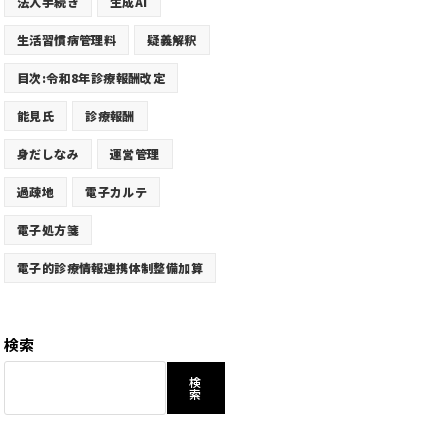
法人手続き
生成AI
生活習慣病管理料
疑義解釈
目次:令和8年診療報酬改定
能見氏
診療報酬
身だしなみ
運営管理
過疎地
電子カルテ
電子処方箋
電子的診療情報連携体制整備加算
検索
検
索