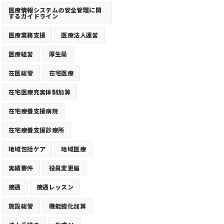
医療情報システムの安全管理に関
するガイドライン
医療業務支援
医療法人運営
医療経営
厚生局
在医総管
在宅医療
在宅医療充実体制加算
在宅療養支援病院
在宅療養支援診療所
地域包括ケア
地域医療
実績要件
役員変更届
接遇
接遇レッスン
施設総管
機能強化加算