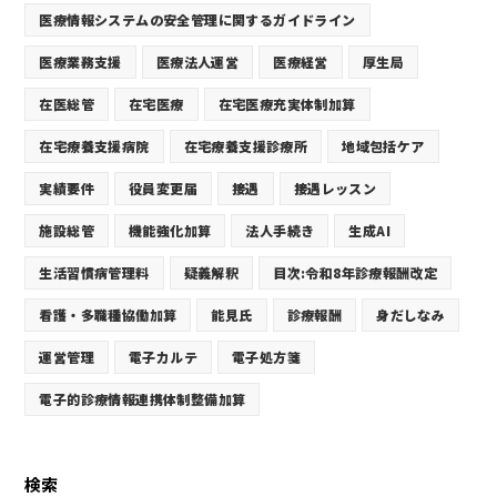
医療情報システムの安全管理に関するガイドライン
医療業務支援
医療法人運営
医療経営
厚生局
在医総管
在宅医療
在宅医療充実体制加算
在宅療養支援病院
在宅療養支援診療所
地域包括ケア
実績要件
役員変更届
接遇
接遇レッスン
施設総管
機能強化加算
法人手続き
生成AI
生活習慣病管理料
疑義解釈
目次:令和8年診療報酬改定
看護・多職種協働加算
能見氏
診療報酬
身だしなみ
運営管理
電子カルテ
電子処方箋
電子的診療情報連携体制整備加算
検索