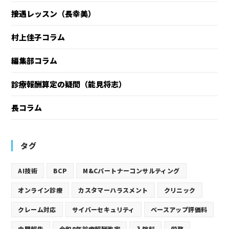
接遇レッスン（長幸美）
村上佳子コラム
編集部コラム
診療報酬算定の疑問（能見将志）
長コラム
タグ
AI技術
BCP
M&Cパートナーコンサルティング
オンライン診療
カスタマーハラスメント
クリニック
クレーム対応
サイバーセキュリティ
ベースアップ評価料
中間報告
令和8年診療報酬改定
入院料
労務