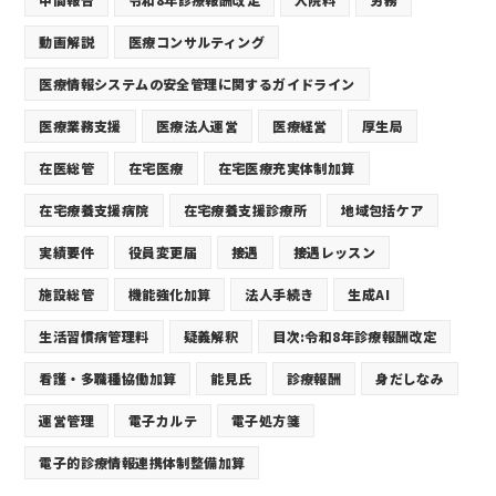
動画解説
医療コンサルティング
医療情報システムの安全管理に関するガイドライン
医療業務支援
医療法人運営
医療経営
厚生局
在医総管
在宅医療
在宅医療充実体制加算
在宅療養支援病院
在宅療養支援診療所
地域包括ケア
実績要件
役員変更届
接遇
接遇レッスン
施設総管
機能強化加算
法人手続き
生成AI
生活習慣病管理料
疑義解釈
目次:令和8年診療報酬改定
看護・多職種協働加算
能見氏
診療報酬
身だしなみ
運営管理
電子カルテ
電子処方箋
電子的診療情報連携体制整備加算